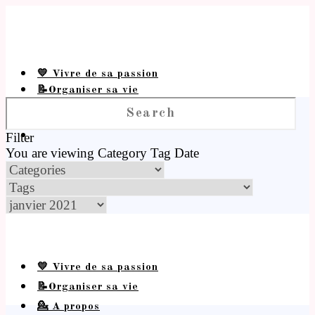
💛 Vivre de sa passion
📝Organiser sa vie
💁 A propos
Filter
You are viewing
Category
Tag
Date
💛 Vivre de sa passion
📝Organiser sa vie
💁 A propos