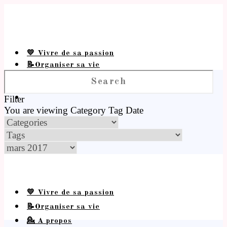
💛 Vivre de sa passion
📝Organiser sa vie
💁 A propos
Filter
You are viewing
Category
Tag
Date
💛 Vivre de sa passion
📝Organiser sa vie
💁 A propos