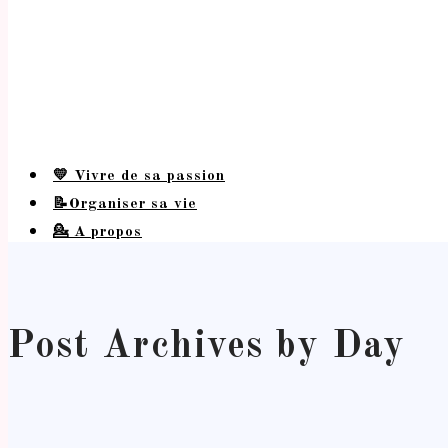
💛 Vivre de sa passion
📝Organiser sa vie
💁 A propos
Post Archives by Day