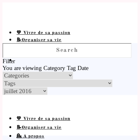
💛 Vivre de sa passion
📝Organiser sa vie
💁 A propos
Filter
You are viewing
Category
Tag
Date
💛 Vivre de sa passion
📝Organiser sa vie
💁 A propos