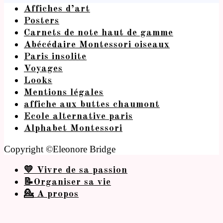
Affiches d’art
Posters
Carnets de note haut de gamme
Abécédaire Montessori oiseaux
Paris insolite
Voyages
Looks
Mentions légales
affiche aux buttes chaumont
Ecole alternative paris
Alphabet Montessori
Copyright ©Eleonore Bridge
💛 Vivre de sa passion
📝Organiser sa vie
💁 A propos