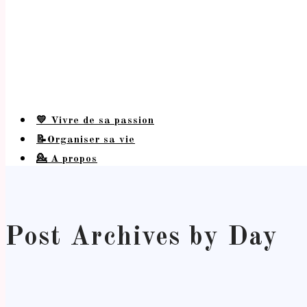
💛 Vivre de sa passion
📝Organiser sa vie
💁 A propos
Post Archives by Day