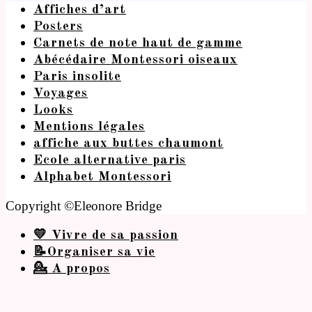
Affiches d’art
Posters
Carnets de note haut de gamme
Abécédaire Montessori oiseaux
Paris insolite
Voyages
Looks
Mentions légales
affiche aux buttes chaumont
Ecole alternative paris
Alphabet Montessori
Copyright ©Eleonore Bridge
💛 Vivre de sa passion
📝Organiser sa vie
💁 A propos