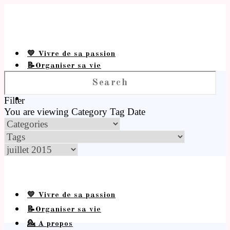
💛 Vivre de sa passion
📝Organiser sa vie
💁 A propos
Filter
You are viewing
Category
Tag
Date
💛 Vivre de sa passion
📝Organiser sa vie
💁 A propos