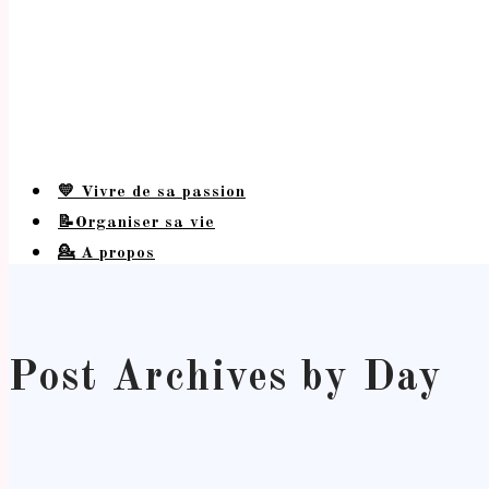
💛 Vivre de sa passion
📝Organiser sa vie
💁 A propos
Post Archives by Day