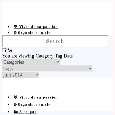
💛 Vivre de sa passion
📝Organiser sa vie
💁 A propos
Filter
You are viewing
Category
Tag
Date
💛 Vivre de sa passion
📝Organiser sa vie
💁 A propos