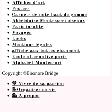
Affiches d’art
Posters
Carnets de note haut de gamme
Abécédaire Montessori oiseaux
Paris insolite
Voyages
Looks
Mentions légales
affiche aux buttes chaumont
Ecole alternative paris
Alphabet Montessori
Copyright ©Eleonore Bridge
💛 Vivre de sa passion
📝Organiser sa vie
💁 A propos