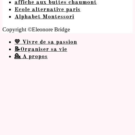
affiche aux buttes chaumont
Ecole alternative paris
Alphabet Montessori
Copyright ©Eleonore Bridge
💛 Vivre de sa passion
📝Organiser sa vie
💁 A propos