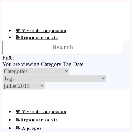
💛 Vivre de sa passion
📝Organiser sa vie
💁 A propos
Filter
You are viewing
Category
Tag
Date
💛 Vivre de sa passion
📝Organiser sa vie
💁 A propos