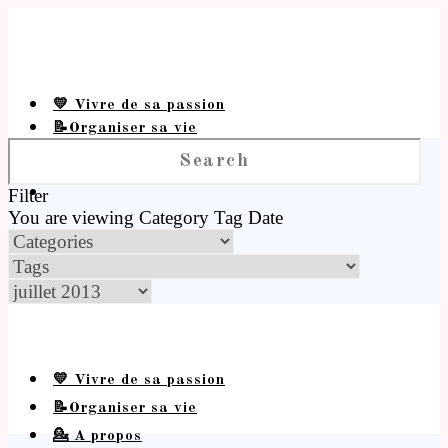
💛 Vivre de sa passion
📝Organiser sa vie
💁 A propos
Filter
You are viewing
Category
Tag
Date
💛 Vivre de sa passion
📝Organiser sa vie
💁 A propos