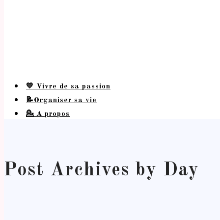
💛 Vivre de sa passion
📝Organiser sa vie
💁 A propos
Post Archives by Day