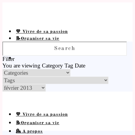
💛 Vivre de sa passion
📝Organiser sa vie
💁 A propos
Filter
You are viewing
Category
Tag
Date
💛 Vivre de sa passion
📝Organiser sa vie
💁 A propos