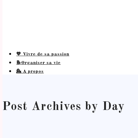
💛 Vivre de sa passion
📝Organiser sa vie
💁 A propos
Post Archives by Day