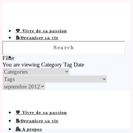
💛 Vivre de sa passion
📝Organiser sa vie
💁 A propos
Filter
You are viewing
Category
Tag
Date
💛 Vivre de sa passion
📝Organiser sa vie
💁 A propos