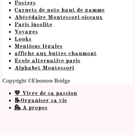
Posters
Carnets de note haut de gamme
Abécédaire Montessori oiseaux
Paris insolite
Voyages
Looks
Mentions légales
affiche aux buttes chaumont
Ecole alternative paris
Alphabet Montessori
Copyright ©Eleonore Bridge
💛 Vivre de sa passion
📝Organiser sa vie
💁 A propos