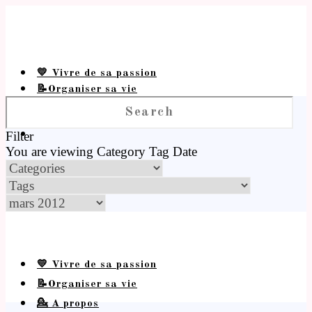
💛 Vivre de sa passion
📝Organiser sa vie
💁 A propos
Filter
You are viewing
Category
Tag
Date
💛 Vivre de sa passion
📝Organiser sa vie
💁 A propos