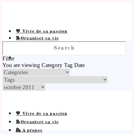
💛 Vivre de sa passion
📝Organiser sa vie
💁 A propos
Filter
You are viewing
Category
Tag
Date
💛 Vivre de sa passion
📝Organiser sa vie
💁 A propos