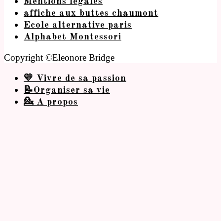
Mentions légales
affiche aux buttes chaumont
Ecole alternative paris
Alphabet Montessori
Copyright ©Eleonore Bridge
💛 Vivre de sa passion
📝Organiser sa vie
💁 A propos