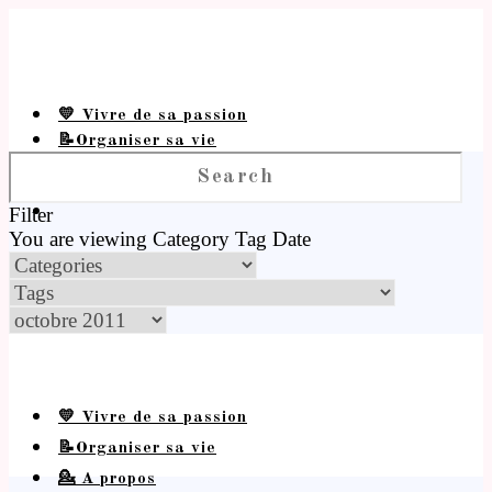
💛 Vivre de sa passion
📝Organiser sa vie
💁 A propos
Filter
You are viewing
Category
Tag
Date
💛 Vivre de sa passion
📝Organiser sa vie
💁 A propos