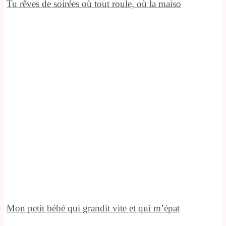
Tu rêves de soirées où tout roule, où la maiso
Mon petit bébé qui grandit vite et qui m’épat