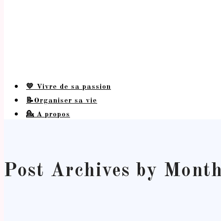
💛 Vivre de sa passion
📝Organiser sa vie
💁 A propos
Post Archives by Mont