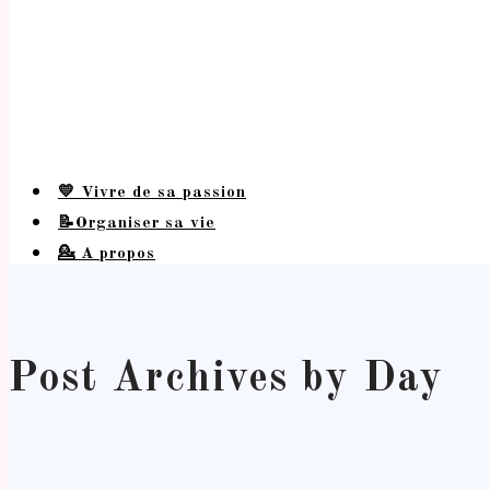
💛 Vivre de sa passion
📝Organiser sa vie
💁 A propos
Post Archives by Day