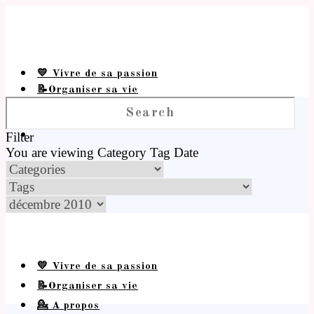
💛 Vivre de sa passion
📝Organiser sa vie
💁 A propos
Filter
You are viewing
Category
Tag
Date
💛 Vivre de sa passion
📝Organiser sa vie
💁 A propos