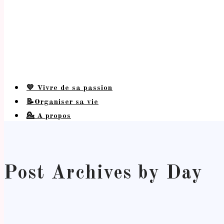
💛 Vivre de sa passion
📝Organiser sa vie
💁 A propos
Post Archives by Day