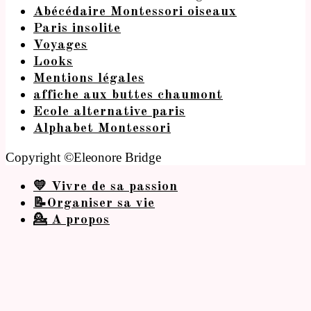
Abécédaire Montessori oiseaux
Paris insolite
Voyages
Looks
Mentions légales
affiche aux buttes chaumont
Ecole alternative paris
Alphabet Montessori
Copyright ©Eleonore Bridge
💛 Vivre de sa passion
📝Organiser sa vie
💁 A propos