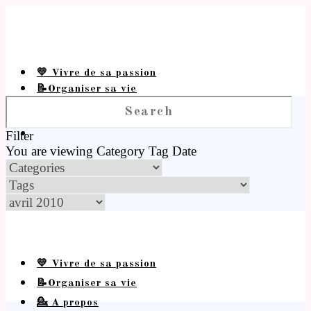
💛 Vivre de sa passion
📝Organiser sa vie
💁 A propos
Filter
You are viewing
Category
Tag
Date
💛 Vivre de sa passion
📝Organiser sa vie
💁 A propos