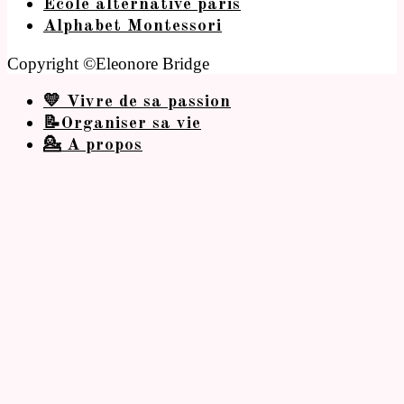
Ecole alternative paris
Alphabet Montessori
Copyright ©Eleonore Bridge
💛 Vivre de sa passion
📝Organiser sa vie
💁 A propos