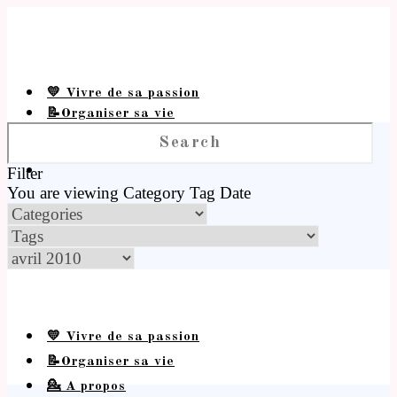
💛 Vivre de sa passion
📝Organiser sa vie
💁 A propos
Filter
You are viewing
Category
Tag
Date
💛 Vivre de sa passion
📝Organiser sa vie
💁 A propos