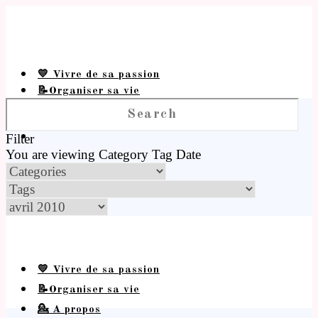
💛 Vivre de sa passion
📝Organiser sa vie
💁 A propos
Filter
You are viewing
Category
Tag
Date
💛 Vivre de sa passion
📝Organiser sa vie
💁 A propos