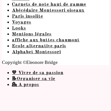
Carnets de note haut de gamme
Abécédaire Montessori oiseaux
Paris insolite
Voyages
Looks
Mentions légales
affiche aux buttes chaumont
Ecole alternative paris
Alphabet Montessori
Copyright ©Eleonore Bridge
💛 Vivre de sa passion
📝Organiser sa vie
💁 A propos