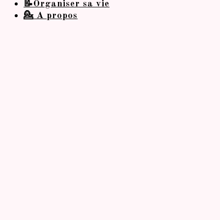
📝Organiser sa vie
💁 A propos