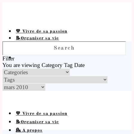
💛 Vivre de sa passion
📝Organiser sa vie
💁 A propos
Filter
You are viewing
Category
Tag
Date
💛 Vivre de sa passion
📝Organiser sa vie
💁 A propos