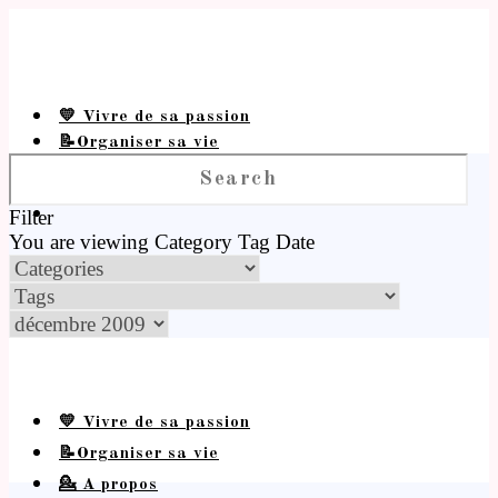
💛 Vivre de sa passion
📝Organiser sa vie
💁 A propos
Filter
You are viewing
Category
Tag
Date
💛 Vivre de sa passion
📝Organiser sa vie
💁 A propos