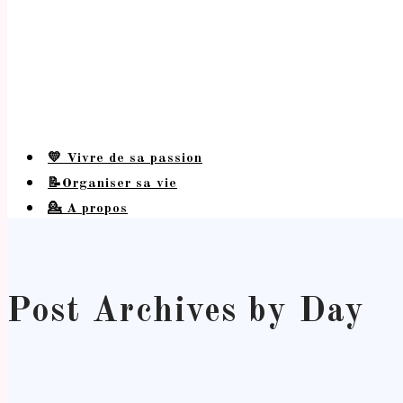
💛 Vivre de sa passion
📝Organiser sa vie
💁 A propos
Post Archives by Day