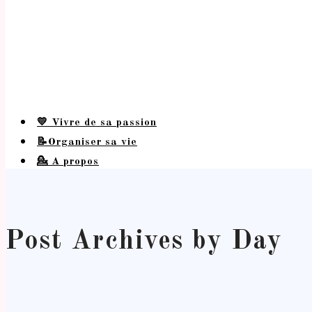
💛 Vivre de sa passion
📝Organiser sa vie
💁 A propos
Post Archives by Day