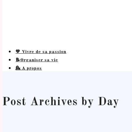
💛 Vivre de sa passion
📝Organiser sa vie
💁 A propos
Post Archives by Day