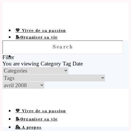
💛 Vivre de sa passion
📝Organiser sa vie
💁 A propos
Filter
You are viewing
Category
Tag
Date
💛 Vivre de sa passion
📝Organiser sa vie
💁 A propos