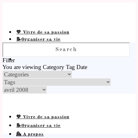
💛 Vivre de sa passion
📝Organiser sa vie
💁 A propos
Filter
You are viewing
Category
Tag
Date
💛 Vivre de sa passion
📝Organiser sa vie
💁 A propos