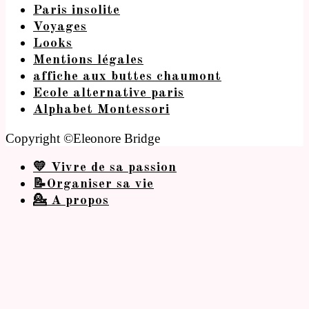
Paris insolite
Voyages
Looks
Mentions légales
affiche aux buttes chaumont
Ecole alternative paris
Alphabet Montessori
Copyright ©Eleonore Bridge
💛 Vivre de sa passion
📝Organiser sa vie
💁 A propos