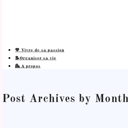
💛 Vivre de sa passion
📝Organiser sa vie
💁 A propos
Post Archives by Mont