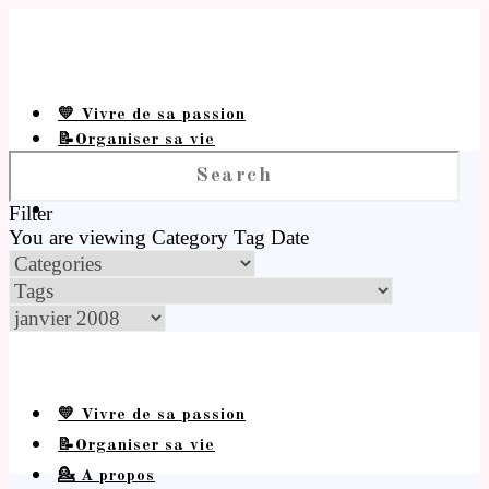
💛 Vivre de sa passion
📝Organiser sa vie
💁 A propos
Filter
You are viewing
Category
Tag
Date
💛 Vivre de sa passion
📝Organiser sa vie
💁 A propos