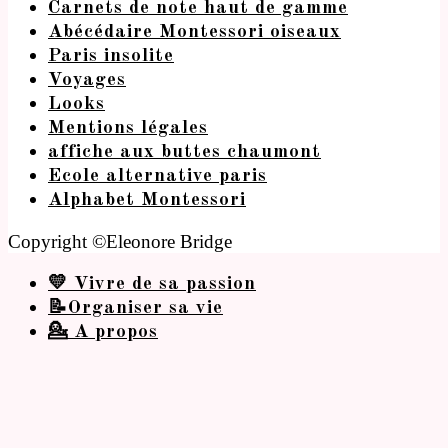
Carnets de note haut de gamme
Abécédaire Montessori oiseaux
Paris insolite
Voyages
Looks
Mentions légales
affiche aux buttes chaumont
Ecole alternative paris
Alphabet Montessori
Copyright ©Eleonore Bridge
💛 Vivre de sa passion
📝Organiser sa vie
💁 A propos