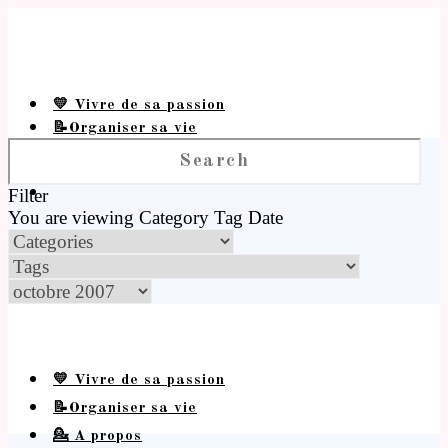
💛 Vivre de sa passion
📝Organiser sa vie
💁 A propos
Filter
You are viewing
Category
Tag
Date
💛 Vivre de sa passion
📝Organiser sa vie
💁 A propos