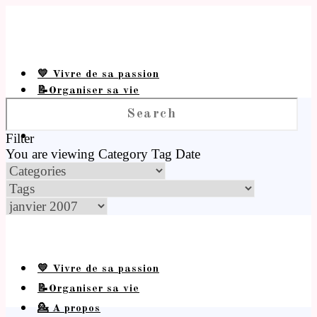
💛 Vivre de sa passion
📝Organiser sa vie
💁 A propos
Filter
You are viewing
Category
Tag
Date
💛 Vivre de sa passion
📝Organiser sa vie
💁 A propos