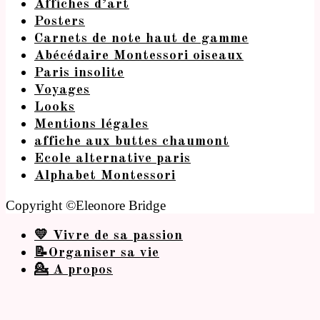
Affiches d’art
Posters
Carnets de note haut de gamme
Abécédaire Montessori oiseaux
Paris insolite
Voyages
Looks
Mentions légales
affiche aux buttes chaumont
Ecole alternative paris
Alphabet Montessori
Copyright ©Eleonore Bridge
💛 Vivre de sa passion
📝Organiser sa vie
💁 A propos