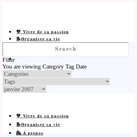
💛 Vivre de sa passion
📝Organiser sa vie
💁 A propos
Filter
You are viewing
Category
Tag
Date
💛 Vivre de sa passion
📝Organiser sa vie
💁 A propos