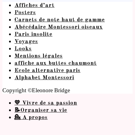
Affiches d’art
Posters
Carnets de note haut de gamme
Abécédaire Montessori oiseaux
Paris insolite
Voyages
Looks
Mentions légales
affiche aux buttes chaumont
Ecole alternative paris
Alphabet Montessori
Copyright ©Eleonore Bridge
💛 Vivre de sa passion
📝Organiser sa vie
💁 A propos