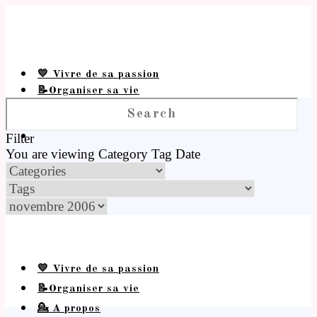
💛 Vivre de sa passion
📝Organiser sa vie
💁 A propos
Filter
You are viewing
Category
Tag
Date
💛 Vivre de sa passion
📝Organiser sa vie
💁 A propos