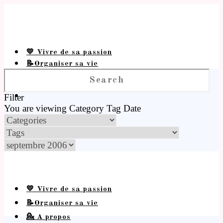
💛 Vivre de sa passion
📝Organiser sa vie
💁 A propos
Filter
You are viewing
Category
Tag
Date
💛 Vivre de sa passion
📝Organiser sa vie
💁 A propos