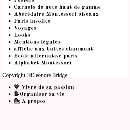
Posters
Carnets de note haut de gamme
Abécédaire Montessori oiseaux
Paris insolite
Voyages
Looks
Mentions légales
affiche aux buttes chaumont
Ecole alternative paris
Alphabet Montessori
Copyright ©Eleonore Bridge
💛 Vivre de sa passion
📝Organiser sa vie
💁 A propos