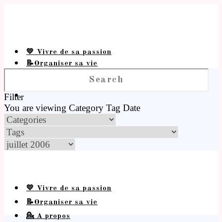
💛 Vivre de sa passion
📝Organiser sa vie
💁 A propos
Filter
You are viewing
Category
Tag
Date
💛 Vivre de sa passion
📝Organiser sa vie
💁 A propos