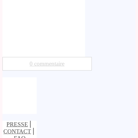
0 commentaire
PRESSE
⎢
CONTACT
⎢