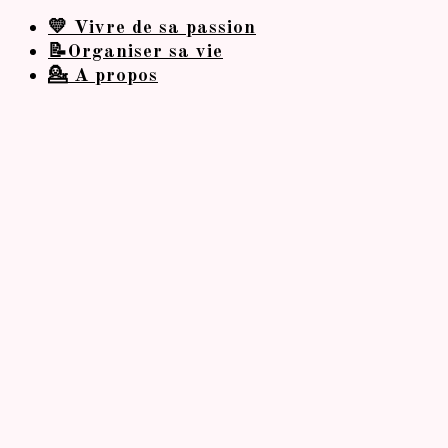
💛 Vivre de sa passion
📝Organiser sa vie
💁 A propos