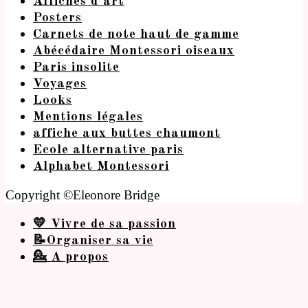
Affiches d’art
Posters
Carnets de note haut de gamme
Abécédaire Montessori oiseaux
Paris insolite
Voyages
Looks
Mentions légales
affiche aux buttes chaumont
Ecole alternative paris
Alphabet Montessori
Copyright ©Eleonore Bridge
💛 Vivre de sa passion
📝Organiser sa vie
💁 A propos