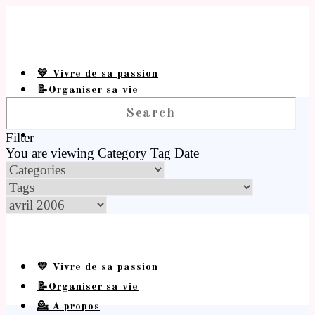
💛 Vivre de sa passion
📝Organiser sa vie
💁 A propos
Filter
You are viewing
Category
Tag
Date
💛 Vivre de sa passion
📝Organiser sa vie
💁 A propos