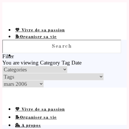
💛 Vivre de sa passion
📝Organiser sa vie
💁 A propos
Filter
You are viewing
Category
Tag
Date
💛 Vivre de sa passion
📝Organiser sa vie
💁 A propos